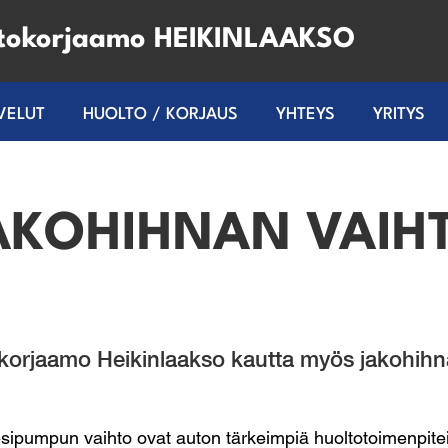
tokorjaamo HEIKINLAAKSO
VELUT
HUOLTO / KORJAUS
YHTEYS
YRITYS
AKOHIHNAN VAIH
orjaamo Heikinlaakso kautta myös jakohihn
sipumpun vaihto ovat auton tärkeimpiä huoltotoimenpitei