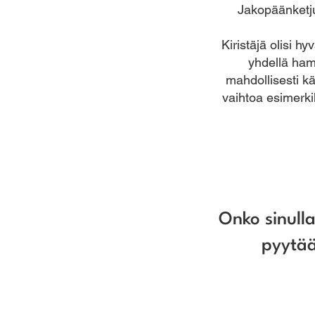
Jakopäänketjua
Kiristäjä olisi h
yhdellä ham
mahdollisesti kä
vaihtoa esimerki
Onko sinull
pyytää