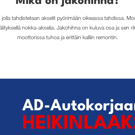
Mikä on jakohihna?
jolla tahdistetaan akselit pyörimään oikeassa tahdissa. Mo
älityksellä nokka-akselia. Jakohihna on kuluva osa ja sen 
moottorissa tuhoa ja erittäin kalliin remontin.
AD-Autokorja
HEIKINLAA