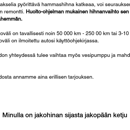
-akselia pyörittävä hammashihna katkeaa, voi seuraukse
n remontti.
Huolto-ohjelman mukainen hihnanvaihto sen
vähemmän.
väli on tavallisesti noin 50 000 km - 250 00 km tai 3-10 
väli on ilmoitettu autosi käyttöohjekirjassa.
don yhteydessä tulee vaihtaa myös vesipumppu ja mahdol
osta annamme aina erillisen tarjouksen.
Minulla on jakohinan sijasta jakopään ketju