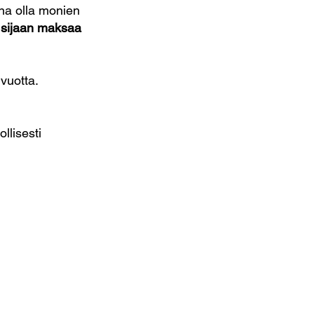
na olla monien
 sijaan maksaa
vuotta.
lisesti