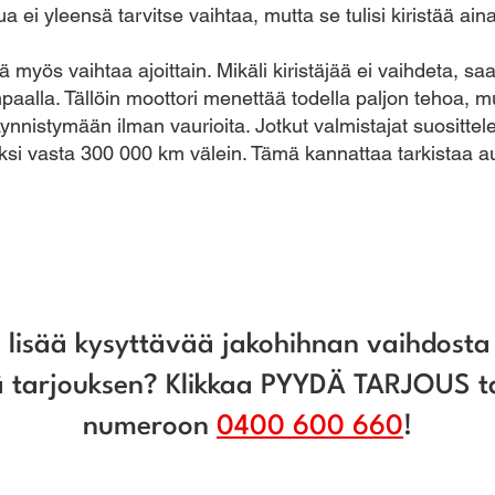
 ei yleensä tarvitse vaihtaa, mutta se tulisi kiristää aina s
yvä myös vaihtaa ajoittain. Mikäli kiristäjää ei vaihdeta, sa
paalla. Tällöin moottori menettää todella paljon tehoa, m
ynnistymään ilman vaurioita. Jotkut valmistajat suosittel
ksi vasta 300 000 km välein. Tämä kannattaa tarkistaa au
a lisää kysyttävää jakohihnan vaihdosta 
 tarjouksen? Klikkaa PYYDÄ TARJOUS ta
numeroon
0400 600 660
!