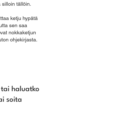
illoin tällöin.
attaa ketju hypätä
utta sen saa
evat nokkaketjun
ton ohjekirjasta.
tai haluatko
i soita