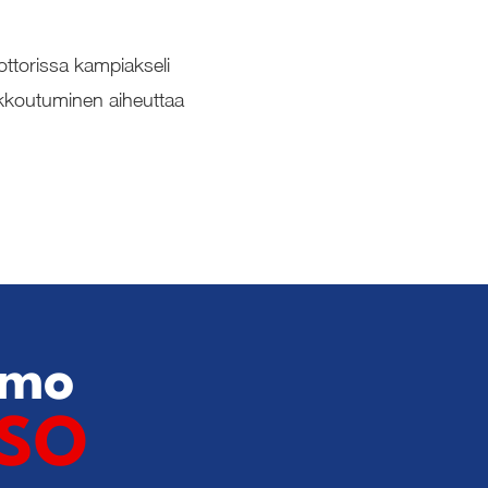
ottorissa kampiakseli
rikkoutuminen aiheuttaa
amo
KSO