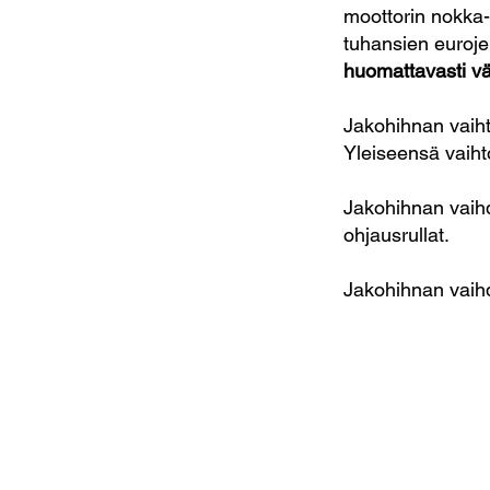
moottorin nokka
tuhansien euroje
huomattavasti 
Jakohihnan vaihto
Yleiseensä vaihto
Jakohihnan vaih
ohjausrullat.
Jakohihnan vaihd