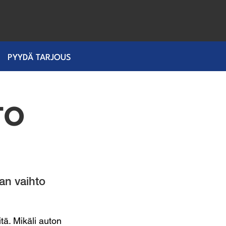
PYYDÄ TARJOUS
TO
an vaihto
tä. Mikäli auton